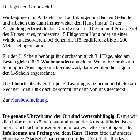
Du legst den Grundstein!
Wir beginnen mit Aufzieh- und Laufübungen im flachen Gelände
und arbeiten uns dann immer weiter den Hang hinauf. In der
Ausbildung erlernst du das Grundwissen in Theorie und Praxis. Ziel
des Kurses ist es, mindestens 15 Flüge vom Hang oder an einer
Winde zu absolvieren, bei denen die Höhendifferenz bis zu 200
Meter betragen kann.
Für den L-Schein benötigt ihr durchschnittlich 3-4 Tage, also am
Besten gleich für
2 Wochenenden
anmelden. Wenn ihr vorab zum
Schnupper-/Einsteigerkurs bei uns wart, dann werden die Tage für
den L-Schein angerechnet.
Die
Theorie
absolviert ihr per E-Learning ganz bequem daheim am
Rechner - den Link dazu bekommt ihr dann von uns geschickt.
Zur
Kursbeschreibung
.
Die genaue Uhrzeit und der Ort sind wetterabhängig.
Damit wir
dich informieren können, wo und wann der Kurs stattfindet, ist es
unerlässlich sich in unseren Schulungsnewsletter einzutragen -
die
Info kommt am Freitag vor dem Kurs.
Hierzu bitte auf unserer
Homepage (Startseite) nach unten scrollen. Dort findet ihr das