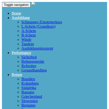
Toggle navigation
Home
Ausbildung
Schnupper-/Einsteigerkurs
L-Schein (Grundkurs)
A-Schein
B-Schein
Winde
Tandem
Ausbildungskonzept
Performance
Sicherheit
Rettungsgeräte
Refresher
Groundhandling
Reisen
Brasilien
Kolumbien
Südafrika
Bassano
Griechenland
Slowenien
Bergamo