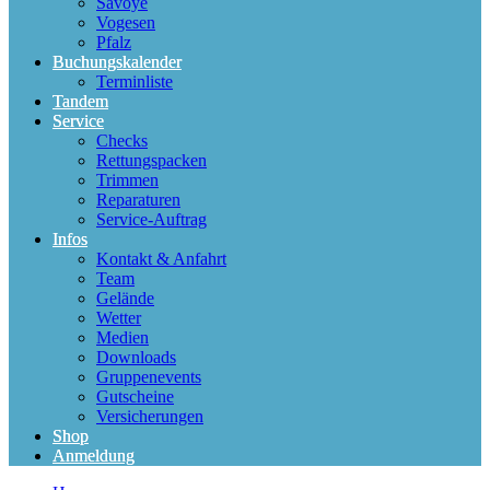
Savoye
Vogesen
Pfalz
Buchungskalender
Terminliste
Tandem
Service
Checks
Rettungspacken
Trimmen
Reparaturen
Service-Auftrag
Infos
Kontakt & Anfahrt
Team
Gelände
Wetter
Medien
Downloads
Gruppenevents
Gutscheine
Versicherungen
Shop
Anmeldung